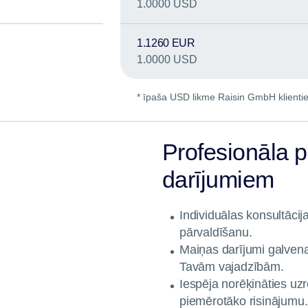
1.0000 USD
1.1260 EUR
1.0000 USD
* īpaša USD likme Raisin GmbH klienti
Profesionāla p
darījumiem
Individuālas konsultācij
pārvaldīšanu.
Maiņas darījumi galvenaj
Tavām vajadzībām.
Iespēja norēķināties uzr
piemērotāko risinājumu.