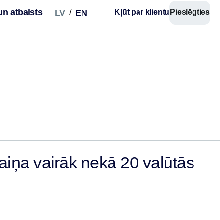
un atbalsts
LV
EN
Kļūt par klientu
Pieslēgties
/
aiņa vairāk nekā 20 valūtās