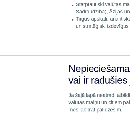
Starptautiski valūtas m
Sadraudzība), Āzijas u
Tirgus apskati, analītis
un stratēģiski izdevīgu
Nepieciešama 
vai ir radušies
Ja šajā lapā neatradi atbil
valūtas maiņu un citiem p
mēs labprāt palīdzēsim.