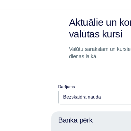
Aktuālie un ko
valūtas kursi
Valūtu sarakstam un kursiem
dienas laikā.
Darījums
Banka pērk
a