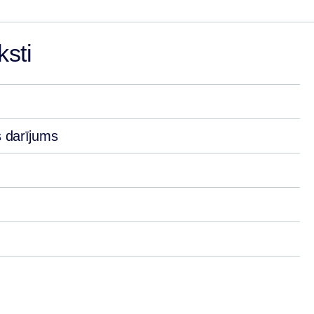
sti
 darījums