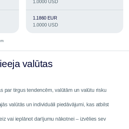
1.0000 USD
1.1860 EUR
1.0000 USD
em
ieeja valūtas
as par tirgus tendencēm, valūtām un valūtu risku
ās valūtās un individuāli piedāvājumi, kas atbilst
eiz vai ieplānot darījumu nākotnei – izvēlies sev