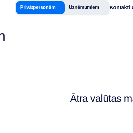
Kontakti 
Privātpersonām
Uzņēmumiem
n
Ātra valūtas m