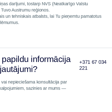
aiņas darījumi, tostarp NVS (Neatkarīgo Valstu
n Tuvo Austrumu reģionos.
kais un tehniskais atbalsts, lai Tu pieņemtu pamatotus
s lēmumus.
papildu informācija
+371 67 034
 jautājumi?
221
di vai nepieciešama konsultācija par
akalpojumiem, sazinies ar mums —