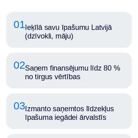
01
Ieķīlā savu īpašumu Latvijā
(dzīvokli, māju)
02
Saņem finansējumu līdz 80 %
no tirgus vērtības
03
Izmanto saņemtos līdzekļus
īpašuma iegādei ārvalstīs