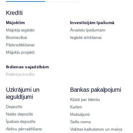
Kredīti
Mājoklim
Investīcijām īpašumā
Mājokļa iegādei
Ārvalstu īpašumam
Būvniecībai
Iegāde izīrēšanai
Pārkreditēšanai
Mājokļu projekti
Ikdienas vajadzībām
Patēriņa kredīts
Uzkrājumi un
Bankas pakalpojumi
ieguldījumi
Kļūsti par klientu
Depozīts
Kartes
Nakts depozīts
Maksājumi
Īpašais depozīts
Seifa noma
Aktīvu pārvaldīšana
Valūtas kalkulators un maiņa