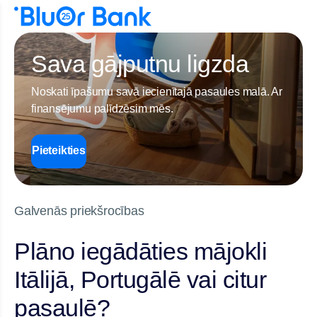
Sava gājputnu ligzda
Noskati īpašumu savā iecienītajā pasaules malā. Ar
finansējumu palīdzēsim mēs.
Pieteikties
Galvenās priekšrocības
Plāno iegādāties mājokli
Itālijā, Portugālē vai citur
pasaulē?