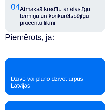
04
Atmaksā kredītu ar elastīgu
termiņu un konkurētspējīgu
procentu likmi
Piemērots, ja:
Dzīvo vai plāno dzīvot ārpus
Latvijas