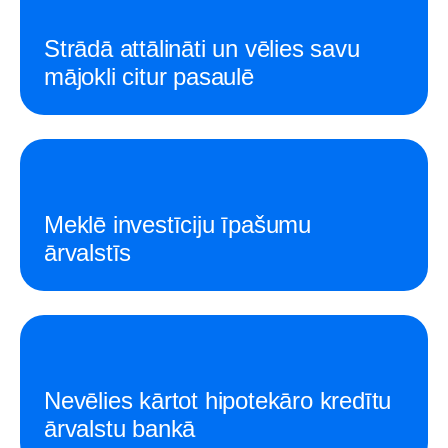
Strādā attālināti un vēlies savu
mājokli citur pasaulē
Meklē investīciju īpašumu
ārvalstīs
Nevēlies kārtot hipotekāro kredītu
ārvalstu bankā