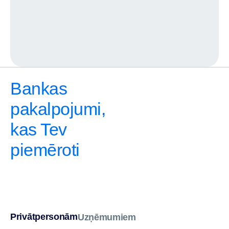
Bankas
pakalpojumi,
kas Tev
piemēroti
Privātpersonām
Uzņēmumiem