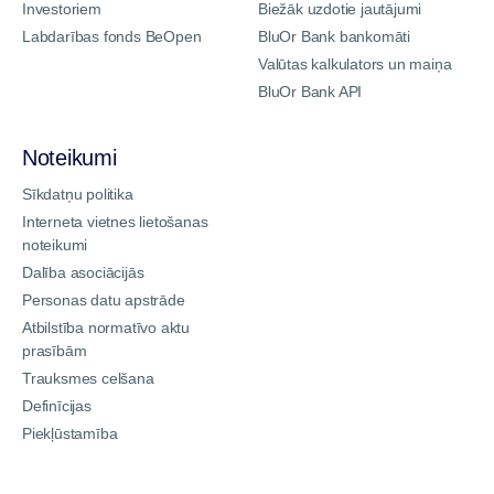
Investoriem
Biežāk uzdotie jautājumi
Labdarības fonds BeOpen
BluOr Bank bankomāti
Valūtas kalkulators un maiņa
BluOr Bank API
Noteikumi
Sīkdatņu politika
Interneta vietnes lietošanas
noteikumi
Dalība asociācijās
Personas datu apstrāde
Atbilstība normatīvo aktu
prasībām
Trauksmes celšana
Definīcijas
Piekļūstamība