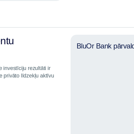
entu
BluOr Bank pārvald
investīciju rezultāti ir
e privāto līdzekļu aktīvu