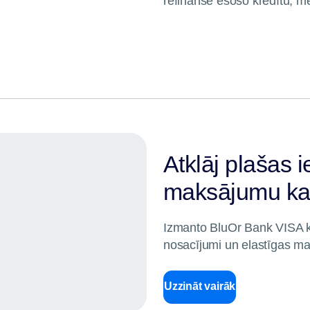
refinansē esošo kredītu, m
Atklāj plašas 
maksājumu ka
Izmanto BluOr Bank VISA kar
nosacījumi un elastīgas m
Uzzināt vairāk