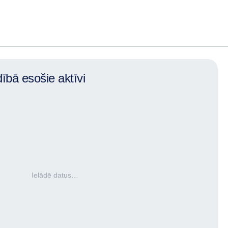
ībā esošie aktīvi
Ielādē datus…