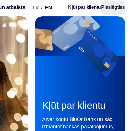
un atbalsts
LV
EN
Kļūt par klientu
Pieslēgties
/
Kredīts mājas
būvniecībai un
iegādei
Kļūt par klientu
Kredīta izmaksa pa posmiem, procenti tikai par f
Atver kontu BluOr Bank un sāc
summu. Profesionāls atbalsts visā būvniecības
izmantot bankas pakalpojumus,