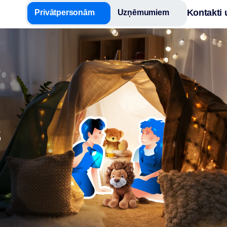
Kontakti 
Privātpersonām
Uzņēmumiem
s