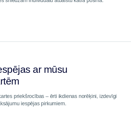
ēs sniedzam individuālu atbalstu katrā posmā.
iespējas ar mūsu
rtēm
tes priekšrocības – ērti ikdienas norēķini, izdevīgi
aksājumu iespējas pirkumiem.