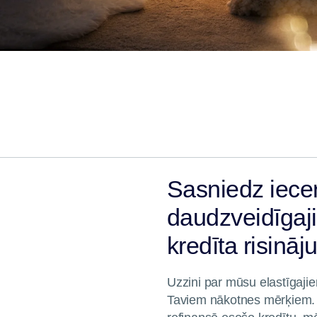
Sasniedz iece
daudzveidīgaj
kredīta risinā
Uzzini par mūsu elastīgajie
Taviem nākotnes mērķiem. N