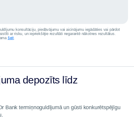
uldījumu konsultāciju, piedāvājumu vai aicinājumu iegādāties vai pārdot
istīti ar risku, un iepriekšējie rezultāti negarantē nākotnes rezultātus.
ejama
šeit
.
juma depozīts līdz
uOr Bank termiņnoguldījumā un gūsti konkurētspējīgu
u.