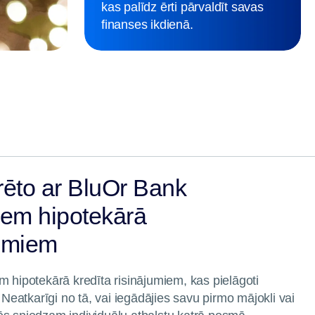
kas palīdz ērti pārvaldīt savas
Uzzināt vairāk
Pieteikties
finanses ikdienā.
rēto ar BluOr Bank
iem hipotekārā
jumiem
m hipotekārā kredīta risinājumiem, kas pielāgoti
eatkarīgi no tā, vai iegādājies savu pirmo mājokli vai