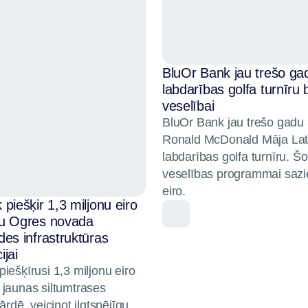
BluOr Bank jau trešo ga
labdarības golfa turnīru
veselībai
BluOr Bank jau trešo gadu 
Ronald McDonald Māja Lat
labdarības golfa turnīru. 
veselības programmai sazi
eiro.
piešķir 1,3 miljonu eiro
mu Ogres novada
des infrastruktūras
jai
iešķīrusi 1,3 miljonu eiro
 jaunas siltumtrases
ārdē, veicinot ilgtspējīgu