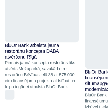
BluOr Bank atbalsta jauna
restorānu koncepta DABA
atvēršanu Rīgā
Pirmais jaunā koncepta restorāns tiks
atvērts Mežaparkā, savukārt otro
BluOr Bank 
restorānu Brīvības ielā 38 ar 575 000
finansēju
eiro finansējumu projekta attīstībai un
siltumapgā
telpu iegādei atbalsta BluOr Bank.
modernizāci
BluOr Bank p
finansējumu
izbūvei Lielv