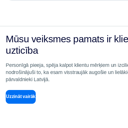
Mūsu veiksmes pamats ir kli
uzticība
Personīgā pieeja, spēja kalpot klientu mērķiem un izcilie 
nodrošinājuši to, ka esam visstraujāk augošie un lielāki
pārvaldnieki Latvijā.
Uzzināt vairāk