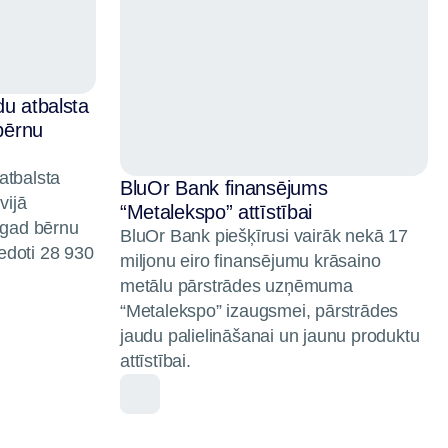
du atbalsta
 bērnu
atbalsta
BluOr Bank finansējums
vijā
“Metalekspo” attīstībai
Šogad bērnu
BluOr Bank piešķīrusi vairāk nekā 17
edoti 28 930
miljonu eiro finansējumu krāsaino
metālu pārstrādes uzņēmuma
“Metalekspo” izaugsmei, pārstrādes
jaudu palielināšanai un jaunu produktu
attīstībai.