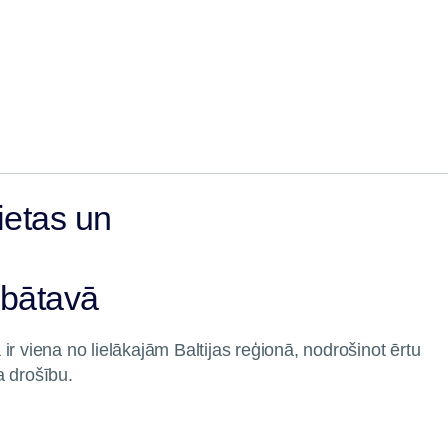
ietas un
abātavā
ir viena no lielākajām Baltijas reģionā, nodrošinot ērtu
a drošību.