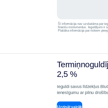
Šī informācija nav uzskatāma par ieg
finanšu instrumentus. Ieguldījumi ir sa
Plašāka informācija par riskiem pie
Termiņnoguldī
2,5 %
Ieguldi savus līdzekļus Bl
ienesīgumu ar pilnu drošīb
Uzzināt vairāk