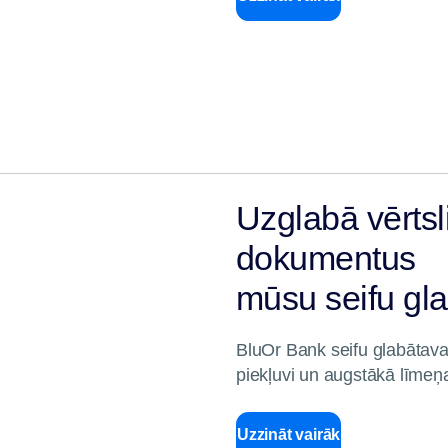
Uzglabā vērtsl
dokumentus
mūsu seifu gl
BluOr Bank seifu glabātava 
piekļuvi un augstākā līmeņ
Uzzināt vairāk