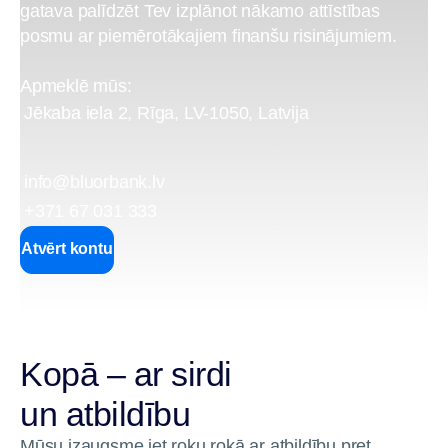
gatava palīdzēt Tev izplānot nākamo attīstības
posmu ar piemērotākajiem finanšu risinājumiem.
Apmeklē mūs:
Jēkaba iela 2, Rīga, LV-1050, Latvija
info@bluorbank.lv
+371 67 031 333
Atvērt kontu
Kopā – ar sirdi
un atbildību
Mūsu izaugsme iet roku rokā ar atbildību pret