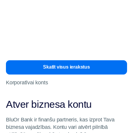
attīstībai un
samazinot CO₂
telpu
emisijas par
iegādei
aptuveni 70 %.
atbalsta
BluOr Bank.
Skatīt visus ierakstus
Korporatīvai konts
Atver biznesa kontu
BluOr Bank ir finanšu partneris, kas izprot Tava
biznesa vajadzības. Kontu vari atvērt pilnībā