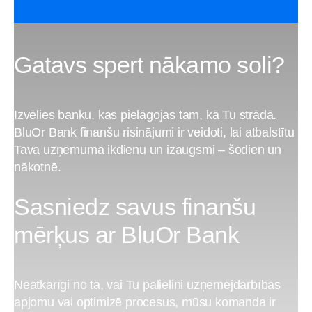
Gatavs spert nākamo soli?
Izvēlies banku, kas pielāgojas tam, kā Tu strādā.
BluOr Bank finanšu risinājumi ir veidoti, lai atbalstītu
Tava uzņēmuma ikdienu un izaugsmi – šodien un
nākotnē.
Sasniedz savus finanšu
mērķus ar BluOr Bank
Neatkarīgi no tā, vai Tu palielini uzņēmējdarbības
apjomu vai optimizē procesus, mūsu komanda ir