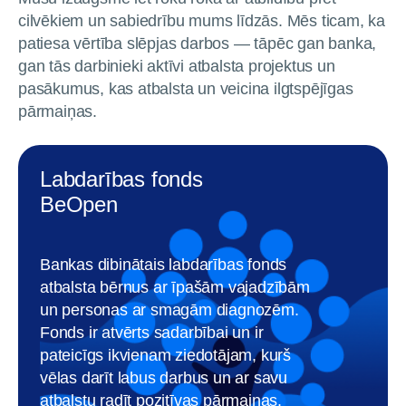
cilvēkiem un sabiedrību mums līdzās. Mēs ticam, ka
patiesa vērtība slēpjas darbos — tāpēc gan banka,
gan tās darbinieki aktīvi atbalsta projektus un
pasākumus, kas atbalsta un veicina ilgtspējīgas
pārmaiņas.
Labdarības fonds
BeOpen
Bankas dibinātais labdarības fonds
atbalsta bērnus ar īpašām vajadzībām
un personas ar smagām diagnozēm.
Fonds ir atvērts sadarbībai un ir
pateicīgs ikvienam ziedotājam, kurš
vēlas darīt labus darbus un ar savu
atbalstu radīt pozitīvas pārmaiņas.