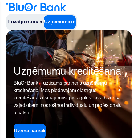
Privātpersonām
Uzņēmumiem
Uzņēmumu kreditēšana
BluOr Bank – uzticams partneris uzņēmumu
kreditēšanā. Mēs piedāvājam elastīgus
kreditēšanas risinājumus, pielāgotus Tava biznesa
vajadzībām, nodrošinot individuālu un profesionālu
atbalstu.
Uzzināt vairāk