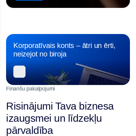
Korporatīvais konts – ātri un ērti,
neizejot no biroja
Finanšu pakalpojumi
Risinājumi Tava biznesa
izaugsmei un līdzekļu
pārvaldība