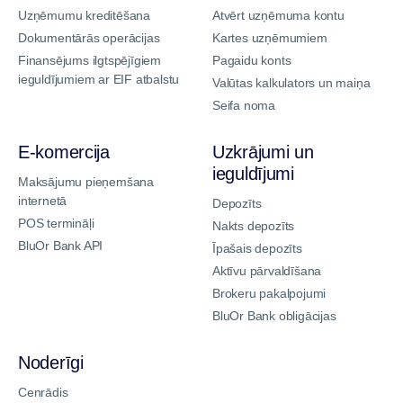
Uzņēmumu kreditēšana
Atvērt uzņēmuma kontu
Dokumentārās operācijas
Kartes uzņēmumiem
Finansējums ilgtspējīgiem
Pagaidu konts
ieguldījumiem ar EIF atbalstu
Valūtas kalkulators un maiņa
Seifa noma
E-komercija
Uzkrājumi un
ieguldījumi
Maksājumu pieņemšana
internetā
Depozīts
POS termināļi
Nakts depozīts
BluOr Bank API
Īpašais depozīts
Aktīvu pārvaldīšana
Brokeru pakalpojumi
BluOr Bank obligācijas
Noderīgi
Cenrādis