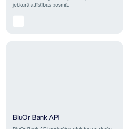
jebkurā attīstības posmā.
BluOr Bank API
BluOr Bank API nodrošina efektīvu un drošu