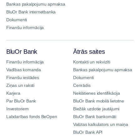
Bankas pakalpojumu apmaksa
BluOr Bank internetbanka
Dokumenti
Finanšu informācija
BluOr Bank
Ātrās saites
Finanšu informācija
Kontakti un rekvizīti
Vadības komanda
Bankas pakalpojumu apmaksa
Finanšu iestādes
Dokumenti
Ziņas un raksti
Cenrādis
Karjera
Neklātienes identifikācija
Par BluOr Bank
BluOr Bank mobilā lietotne
Investoriem
Biežāk uzdotie jautājumi
Labdarības fonds BeOpen
BluOr Bank bankomāti
Valūtas kalkulators un maiņa
BluOr Bank API