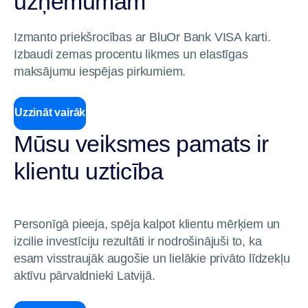
uzņēmumam
Izmanto priekšrocības ar BluOr Bank VISA karti.
Izbaudi zemas procentu likmes un elastīgas
maksājumu iespējas pirkumiem.
Uzzināt vairāk
Mūsu veiksmes pamats ir
klientu uzticība
Personīgā pieeja, spēja kalpot klientu mērķiem un
izcilie investīciju rezultāti ir nodrošinājuši to, ka
esam visstraujāk augošie un lielākie privāto līdzekļu
aktīvu pārvaldnieki Latvijā.