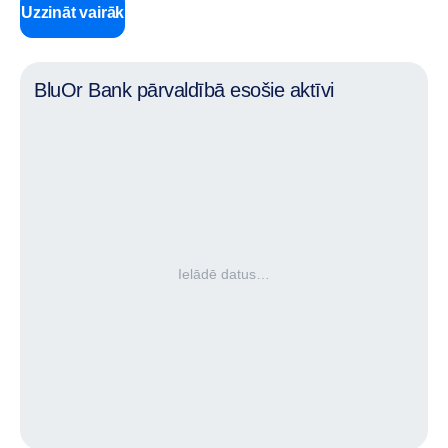
Uzzināt vairāk
BluOr Bank pārvaldībā esošie aktīvi
Ielādē datus…