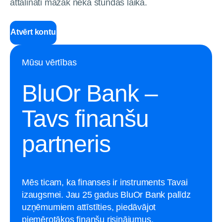
attālināti mazāk nekā stundas laikā.
Atvērt kontu
Mūsu vērtības
BluOr Bank –
Tavs finanšu
partneris
Mēs ticam, ka finanses ir instruments Tavai
izaugsmei. Jau 25 gadus BluOr Bank palīdz
uzņēmumiem attīstīties, piedāvājot
piemērotākos finanšu risinājumus,