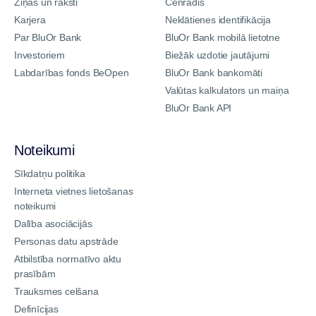
Ziņas un raksti
Cenrādis
Karjera
Neklātienes identifikācija
Par BluOr Bank
BluOr Bank mobilā lietotne
Investoriem
Biežāk uzdotie jautājumi
Labdarības fonds BeOpen
BluOr Bank bankomāti
Valūtas kalkulators un maiņa
BluOr Bank API
Noteikumi
Sīkdatņu politika
Interneta vietnes lietošanas
noteikumi
Dalība asociācijās
Personas datu apstrāde
Atbilstība normatīvo aktu
prasībām
Trauksmes celšana
Definīcijas