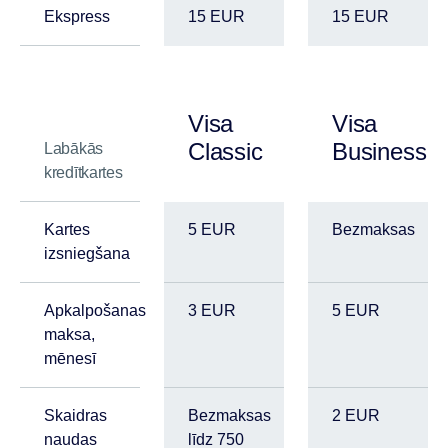
Ekspress
15 EUR
15 EUR
Visa
Visa
Classic
Business
Labākās
kredītkartes
Kartes
5 EUR
Bezmaksas
izsniegšana
Apkalpošanas
3 EUR
5 EUR
maksa,
mēnesī
Skaidras
Bezmaksas
2 EUR
naudas
līdz 750