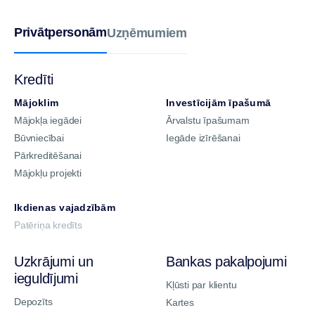
Privātpersonām
Uzņēmumiem
Kredīti
Mājoklim
Investīcijām īpašumā
Mājokļa iegādei
Ārvalstu īpašumam
Būvniecībai
Iegāde izīrēšanai
Pārkreditēšanai
Mājokļu projekti
Ikdienas vajadzībām
Patēriņa kredīts
Uzkrājumi un
Bankas pakalpojumi
ieguldījumi
Kļūsti par klientu
Depozīts
Kartes