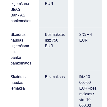
izņemšana
EUR
BluOr
Bank AS
bankomātos
Skaidras
Bezmaksas
2 % + 4
naudas
līdz 750
EUR
izņemšana
EUR
citu
banku
bankomātos
Skaidras
Bezmaksas
līdz 10
naudas
000,00
iemaksa
EUR - bez
maksas /
virs 10
000,00