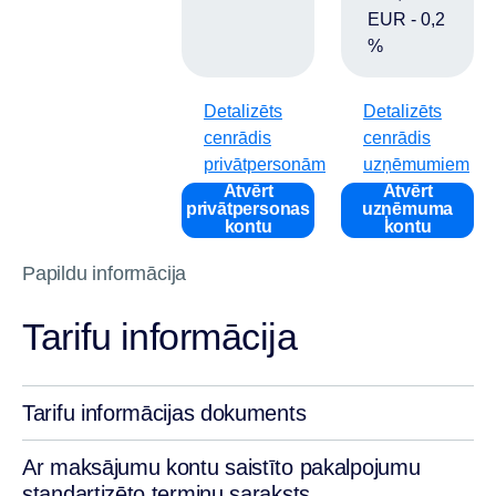
EUR - 0,2
%
Detalizēts
Detalizēts
cenrādis
cenrādis
privātpersonām
uzņēmumiem
Atvērt
Atvērt
privātpersonas
uzņēmuma
kontu
kontu
Papildu informācija
Tarifu informācija
Tarifu informācijas dokuments
Ar maksājumu kontu saistīto pakalpojumu
standartizēto terminu saraksts