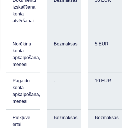
Dokumentu
Bezmaksas
50 EUR
izskatīšana
konta
atvēršanai
Norēķinu
Bezmaksas
5 EUR
konta
apkalpošana,
mēnesī
Pagaidu
-
10 EUR
konta
apkalpošana,
mēnesī
Piekļuve
Bezmaksas
Bezmaksas
ērtai