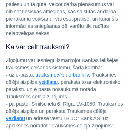
patiesu un tā gūta, veicot darba pienākumus vai
dibinot tiesiskās attiecības, kas saistītas ar darba
pienākumu veikšanu, vai esot praksē, un kurai šīs
informācijas sniegšanas dēļ varētu tikt radītas
nelabvēlīgas sekas.
Kā var celt trauksmi?
Ziņojumu var iesniegt, izmantojot Bankas iekšējās
trauksmes celšanas sistēmu, šādā kārtībā:
- uz e-pastu:
trauksme@bluorbank.lv
. Trauksmes
cēlējs aizpilda
veidlapu
, paraksta to ar elektronisko
parakstu un e-pasta nosaukumā norāda –
Trauksmes cēlēja ziņojums.
- pa pastu: Smilšu ielā 6, Rīga, LV-1050. Trauksmes
cēlējs aizpilda un paraksta Trauksmes cēlēja
veidlapu
un adresē vēstuli BluOr Bank AS, uz
aploksnes norādot “Trauksmes cēlēja ziņojums”.