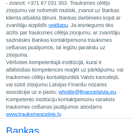
- zvanot: +371 67 031 333. Trauksmes cēlējs
ziņojumu var noformēt mutiski, zvanot uz Bankas
klienta atbalsta tālruni. Bankas darbinieks kopā ar
zvanītāju aizpildīs
veidlapu
. Ja iesniegums tiks
atzīts par trauksmes cēlēja ziņojumu, ar zvanītāju
sazināsies Bankas kontaktpersona trauksmes
celšanas jautājumos, lai iegūtu parakstu uz
ziņojuma.
Vēršoties kompetentajā institūcijā, kurai ir
atbilstošas kompetences reaģēt uz pārkāpumu, vai
trauksmes cēlēju kontaktpunktā Valsts kancelejā,
vai sūtot ziņojumu Latvijas Finanšu nozares
asociācijai uz e-pastu:
whistle@financelatvia.eu
.
Kompetento institūciju kontaktpersonu saraksts
trauksmes celšanas jautājumos atrodams
www.trauksmescelejs.lv
.
Bankas