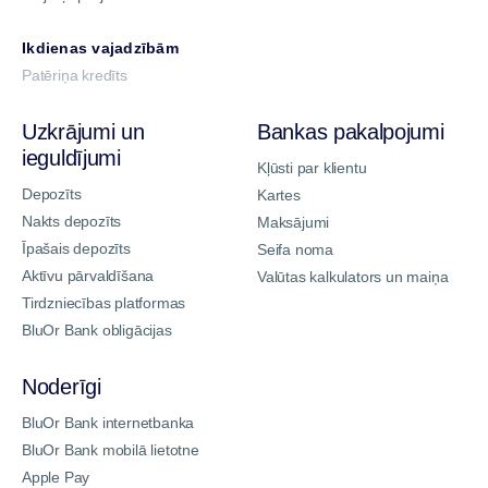
Ikdienas vajadzībām
Patēriņa kredīts
Uzkrājumi un
Bankas pakalpojumi
ieguldījumi
Kļūsti par klientu
Depozīts
Kartes
Nakts depozīts
Maksājumi
Īpašais depozīts
Seifa noma
Aktīvu pārvaldīšana
Valūtas kalkulators un maiņa
Tirdzniecības platformas
BluOr Bank obligācijas
Noderīgi
BluOr Bank internetbanka
BluOr Bank mobilā lietotne
Apple Pay