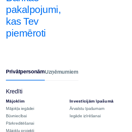
pakalpojumi,
kas Tev
piemēroti
Privātpersonām
Uzņēmumiem
Kredīti
Mājoklim
Investīcijām īpašumā
Mājokļa iegādei
Ārvalstu īpašumam
Būvniecībai
Iegāde izīrēšanai
Pārkreditēšanai
Mājokļu projekti