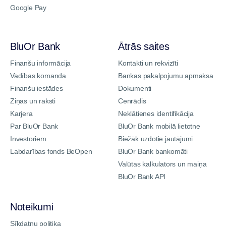
Google Pay
BluOr Bank
Ātrās saites
Finanšu informācija
Kontakti un rekvizīti
Vadības komanda
Bankas pakalpojumu apmaksa
Finanšu iestādes
Dokumenti
Ziņas un raksti
Cenrādis
Karjera
Neklātienes identifikācija
Par BluOr Bank
BluOr Bank mobilā lietotne
Investoriem
Biežāk uzdotie jautājumi
Labdarības fonds BeOpen
BluOr Bank bankomāti
Valūtas kalkulators un maiņa
BluOr Bank API
Noteikumi
Sīkdatņu politika